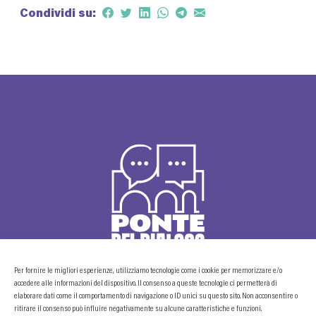
Condividi su:
Per fornire le migliori esperienze, utilizziamo tecnologie come i cookie per memorizzare e/o
accedere alle informazioni del dispositivo. Il consenso a queste tecnologie ci permetterà di
elaborare dati come il comportamento di navigazione o ID unici su questo sito. Non acconsentire o
© 2024 - Comune di Dronero
ritirare il consenso può influire negativamente su alcune caratteristiche e funzioni.